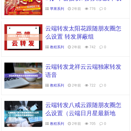
修改文字与金额-微兰同款无log
苹果系列
2年前
776
0
o款
云端转发太阳花跟随朋友圈怎
么设置 转发屏蔽组
教程系列
2年前
742
0
云端转发龙祥云云端独家转发
语音
教程系列
2年前
722
0
云端转发八戒云跟随朋友圈怎
么设置（云端日月星最新地
址）
教程系列
2年前
705
0