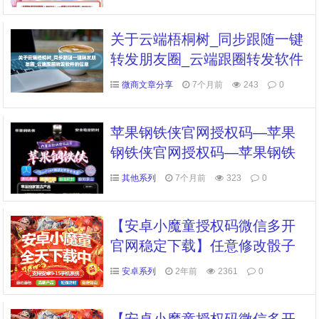
关于云端梧桐树_同步跟随一键
转发朋友圈_云端跟圈转发软件
的信息
微商文章分享
7个月前
243
0
苹果钢铁侠官网授权码—苹果
钢铁侠官网授权码—苹果钢铁
侠斗战神系列微信多开
其他系列
7个月前
323
0
【安卓小魔童授权码微信多开
官网稳定下载】任意修改骰子
点数任意修改猜拳结果朋友圈
安卓系列
2年前
2361
0
自动跟圈支持iPad平板模式