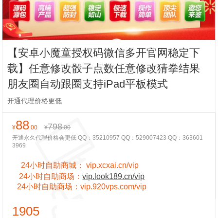
【安卓小魔童授权码微信多开官网稳定下
载】任意修改骰子点数任意修改猜拳结果
朋友圈自动跟圈支持iPad平板模式
开通代理价格更低
88
798
¥
.00
¥
.00
开通永久代理价格会更低 QQ：35210957 QQ：529007423 QQ：363601
3969
24小时自助商城：
vip.xcxai.cn/vip
24小时
自助商场：
vip.look189.cn/vip
24小时
自助商场：
vip.920vps.com/vip
1905