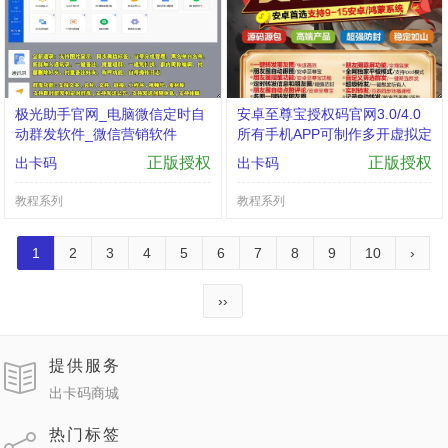
极光助手官网_电脑微信定时自
安卓至尊宝授权码官网3.0/4.0
动群发软件_微信营销软件
所有手机APP可制作多开虚拟定
位全球穿越共享位置分身转发
正版授权
正版授权
出卡码
出卡码
多开
教程系列
教程系列
1
2
3
4
5
6
7
8
9
10
›
››
提供服务
出卡码商城
热门标签