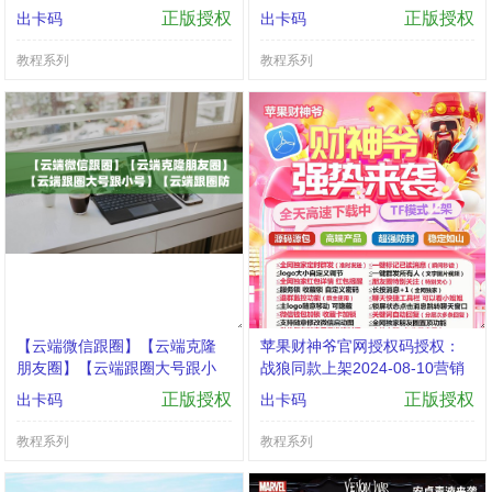
关机抢红包 自动收转账 指定群
★对比云端卡萨帝八戒云那个
正版授权
正版授权
出卡码
出卡码
不抢
好用
教程系列
教程系列
【云端微信跟圈】【云端克隆
苹果财神爷官网授权码授权：
朋友圈】【云端跟圈大号跟小
战狼同款上架2024-08-10营销
号】【云端跟圈防封测试版】
软件、出卡码商城和推推码商
正版授权
正版授权
出卡码
出卡码
城
教程系列
教程系列