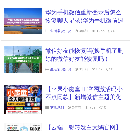
华为手机微信重新登录后怎么
恢复聊天记录(华为手机微信退
出登录后,重新再登录,聊天记录
生活常识知识
3年前
1265
0
没了 )
微信好友能恢复吗(换手机了删
除的微信好友能恢复吗 )
生活常识知识
3年前
847
0
【苹果小魔童TF官网激活码小
不点同款】新增微信主题美化
小程序广告一秒(可改变聊天气
苹果系列
3年前
768
0
气泡/UI/图标等)
【云端一键转发白天鹅官网】