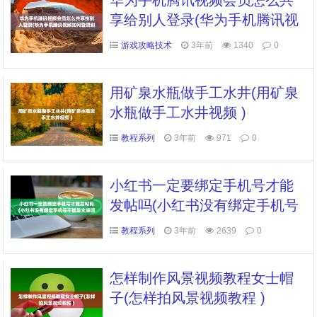
华为手机腾讯视频会员怎么共
享给别人登录(华为手机腾讯视
频如何登录别人的会员账号 )
游戏攻略技术
3年前
1340
0
用矿泉水瓶做手工水井(用矿泉
水瓶做手工水井视频 )
教程系列
3年前
971
0
小红书一定要绑定手机号才能
发帖吗(小红书没有绑定手机号
不能发文章吗 )
教程系列
3年前
2639
0
怎样制作风景视频教程女士帽
子(怎样拍风景视频教程 )