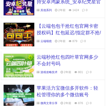
持安卓鸿蒙系统_安卓纪梵星官
网
其他系列
2年前
1424
0
【云端包包干抢红包官网卡密
授权码】红包延迟/指定群不抢/
玩转红包
云端喵抢
2年前
879
0
云端秒抢红包四叶草官网多少
不会封号吗
游戏攻略技术
2年前
801
0
苹果活力宝微信多开软件：轻
松管理你的多个微信账号
微商文章分享
2年前
876
0