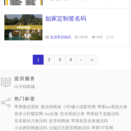
如家定制签名码
生活常识知识
3年前
946
0
1
2
3
4
›
››
提供服务
出卡码商城
热门标签
苹果微信系统
激活码商城
小柠檬小清新官网
苹果ios系统分身
安卓小柠檬官网
ios分身
安卓系统分身
苹果赵子龙激活码
安卓新动力激活码
多开码商城
苹果初音未来激活码
小法师官网激活码
云端日月星官网激活码
苹果TF官网