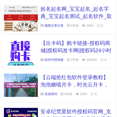
姓名起名网_宝宝起名_起名字
典_宝宝起名测试_起名软件_取
名网_起名网
微商文章分享
4年前
3884
0
【出卡码】购卡链接-授权码商
城|授权码发卡网|授权码24小时
自助发卡|点击进入
软件代理加盟
2年前
342840
0
【云端抢红包软件登录教程】
泡泡糖喵月卡，时光云月卡，
美好世界2.0喵月卡
其他系列
2年前
1054
0
安卓纪梵星软件授权码官网_支