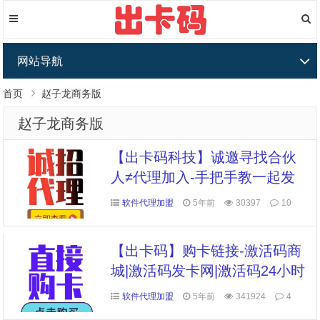
网站导航
首页
赵子龙商务版
赵子龙商务版
【出卡码科技】诚邀寻找合伙
人≠代理加入-手把手教一起发
展
软件代理加盟
5年前
30397
10
【出卡码】购卡链接-激活码商
城|激活码发卡网|激活码24小时
自助发卡|点击进入
软件代理加盟
5年前
341924
4