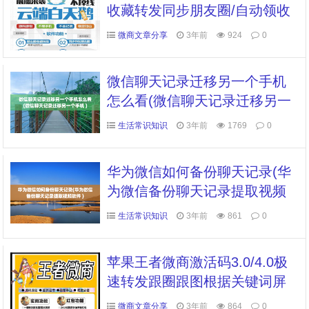
收藏转发同步朋友圈/自动领收
款白天鹅激活码卡密授权
微商文章分享
3年前
924
0
微信聊天记录迁移另一个手机
怎么看(微信聊天记录迁移另一
个手机 )
生活常识知识
3年前
1769
0
华为微信如何备份聊天记录(华
为微信备份聊天记录提取视频
软件 )
生活常识知识
3年前
861
0
苹果王者微商激活码3.0/4.0极
速转发跟圈跟图根据关键词屏
蔽24小时黑屏秒抢所有红包
微商文章分享
3年前
864
0