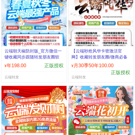
云端朝天椒防封版_官方微信一
【云端秒抢风华卡密激活官
键收藏同步跟随转发朋友圈软
网】收藏转发朋友圈/微商必备
件
《云端跟圈转发风华云端跟圈
年198.00
正版授权
月30季50年100.00
¥
¥
转发》
正版授权
云端转发
云端转发