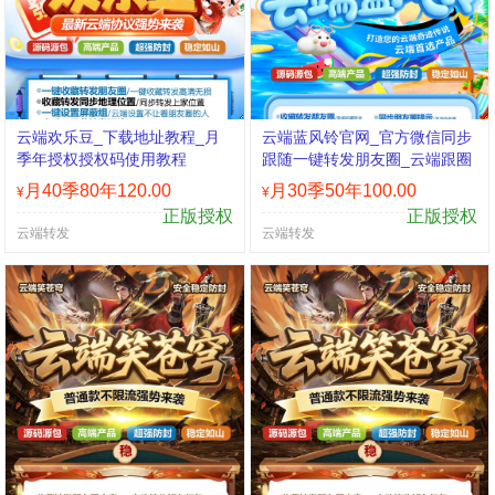
云端欢乐豆_下载地址教程_月
云端蓝风铃官网_官方微信同步
季年授权授权码使用教程
跟随一键转发朋友圈_云端跟圈
转发软件
月40季80年120.00
月30季50年100.00
¥
¥
正版授权
正版授权
云端转发
云端转发