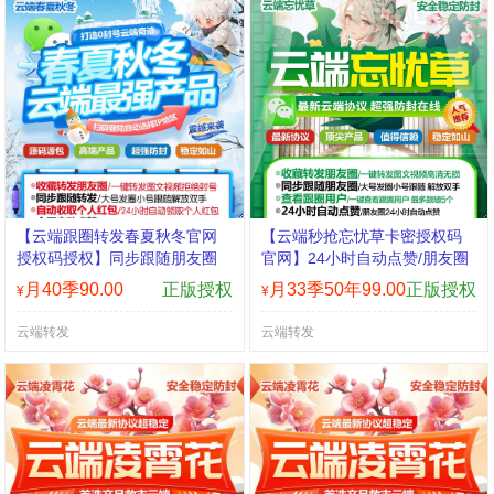
【云端跟圈转发春夏秋冬官网
【云端秒抢忘忧草卡密授权码
授权码授权】同步跟随朋友圈
官网】24小时自动点赞/朋友圈
收藏转发自动接受好友添加转
24小时自动点赞 云端消息防撤
月40季90.00
正版授权
月33季50年99.00
正版授权
¥
¥
发评论替换内容/评论收藏转发
回
替换文案
云端转发
云端转发