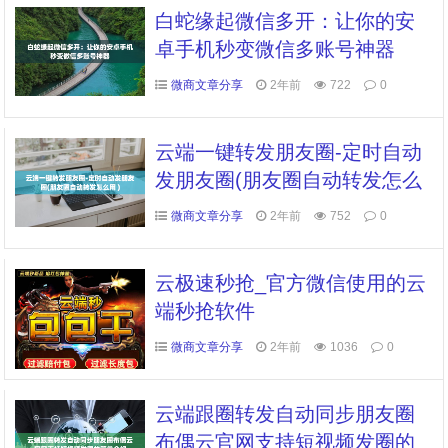
白蛇缘起微信多开：让你的安
卓手机秒变微信多账号神器
微商文章分享
2年前
722
0
云端一键转发朋友圈-定时自动
发朋友圈(朋友圈自动转发怎么
用 )
微商文章分享
2年前
752
0
云极速秒抢_官方微信使用的云
端秒抢软件
微商文章分享
2年前
1036
0
云端跟圈转发自动同步朋友圈
布偶云官网支持短视频发圈的