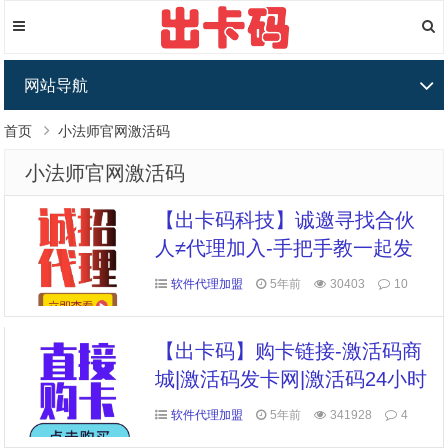
网站导航
首页
小法师官网激活码
小法师官网激活码
【出卡码科技】诚邀寻找合伙
人≠代理加入-手把手教一起发
展
软件代理加盟
5年前
30403
10
【出卡码】购卡链接-激活码商
城|激活码发卡网|激活码24小时
自助发卡|点击进入
软件代理加盟
5年前
341928
4