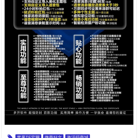
苹果TF官网
微商好文
激活码商城