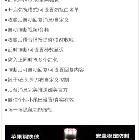
●开启勿扰模式/可设置勿扰白名单
●收账后自动回复消息/自定义
●自动挂断视频/音频
●收账后语音播报提醒/提醒收账
●延时挂断/可设置秒数延迟
●防入上同时抢多个红包
●挂断后可自动回复/可设置回复内容
●骰子/石头剪刀布自定义控制
●后台消息完美推送媲美官方
●微信个性小尾巴设置/真实有效
●摇一摇隐藏功能按钮