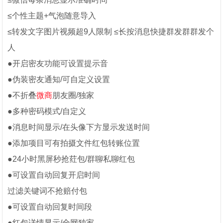
≤个性主题+气泡随意导入
≤转发文字图片视频超9人限制 ≤长按消息快捷群发群群发个
人
●开启密友功能可设置提示音
●伪装密友通知/可自定义设置
●不折叠
微商
朋友圈/独家
●多种密码模式/自定义
●消息时间显示/在头像下方显示发送时间
●添加项目可有拍摄文件红包转账位置
●24小时黑屏秒抢荭包/群聊私聊红包
●可设置自动回复开启时间
过滤关键词不抢赔付包
●可设置自动回复时间段
●红包详情显示/全网独家