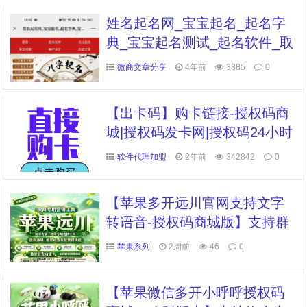
姓名起名网_宝宝起名_起名字
典_宝宝起名测试_起名软件_取
名网_起名网
微商文章分享
4年前
3885
0
【出卡码】购卡链接-授权码商
城|授权码发卡网|授权码24小时
自助发卡|点击进入
软件代理加盟
2年前
342842
0
【苹果多开远川官网支持文字
转语音-授权码商城版】支持群
内加好友
苹果系列
2周前
46
0
【苹果微信多开小呼呼授权码