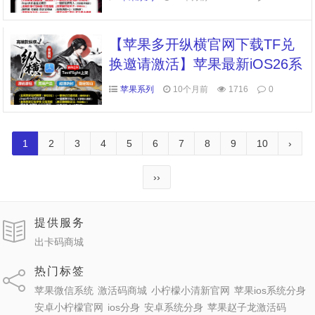
位全球穿越朋友圈跟随转发微
信锁分身分身软件转发
【苹果多开纵横官网下载TF兑
换邀请激活】苹果最新iOS26系
统支持虚拟定位全球穿越微信
苹果系列
10个月前
1716
0
群发微信密友语音转发朋友圈
图文大视频一键转发
1
2
3
4
5
6
7
8
9
10
›
››
提供服务
出卡码商城
热门标签
苹果微信系统
激活码商城
小柠檬小清新官网
苹果ios系统分身
安卓小柠檬官网
ios分身
安卓系统分身
苹果赵子龙激活码