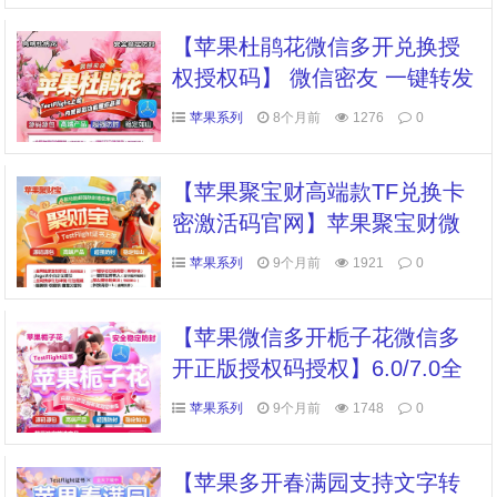
【苹果杜鹃花微信多开兑换授
权授权码】 微信密友 一键转发
朋友圈 语音转发 消息防撤回
苹果系列
8个月前
1276
0
全球虚拟定位全球穿越 自动抢
红包/收款
【苹果聚宝财高端款TF兑换卡
密激活码官网】苹果聚宝财微
信多开软件自助卡密商城
苹果系列
9个月前
1921
0
【苹果微信多开栀子花微信多
开正版授权码授权】6.0/7.0全
球虚拟定位全球穿越发圈虚拟
苹果系列
9个月前
1748
0
定位全球穿越朋友圈跟随转发
微信锁分身分身软件转发
【苹果多开春满园支持文字转