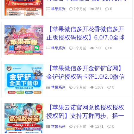
加好友
苹果系列
7个月前
361
0
【苹果微信多开花香微信多开
正版授权码授权】6.0/7.0全球
虚拟定位全球穿越发圈虚拟定
苹果系列
8个月前
727
0
位全球穿越朋友圈跟随转发微
信锁分身分身软件转发
【苹果微信多开金铲铲官网】
金铲铲授权码卡密1.0/2.0微信
群聊群发功能全球虚拟定位全
苹果系列
8个月前
1169
0
球穿越转发陌生人朋友圈多开
【苹果云诺官网兑换授权授权
授权码】支持万群同步、摇一
摇隐藏好友、语音转发 一键转
苹果系列
8个月前
1271
0
发朋友圈 支持个性主题