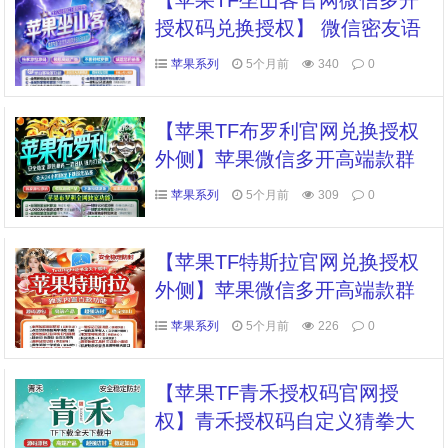
【苹果TF坐山客官网微信多开
授权码兑换授权】 微信密友语
音转发虚拟定位全球穿越朋友
苹果系列
5个月前
340
0
圈转发零钱余额修改自定义骰
子/石头剪刀布
【苹果TF布罗利官网兑换授权
外侧】苹果微信多开高端款群
发红包娱乐猜拳自定义骰子全
苹果系列
5个月前
309
0
国定位代购
【苹果TF特斯拉官网兑换授权
外侧】苹果微信多开高端款群
发红包娱乐猜拳自定义骰子全
苹果系列
5个月前
226
0
国定位代购
【苹果TF青禾授权码官网授
权】青禾授权码自定义猜拳大