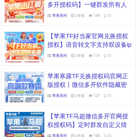
多开授权码】一键群发所有人
独家密友虚拟定位全球穿越
苹果系列
1年前
748
0
【苹果TF好当家官网兑换授权
授权】语音转文字支持双设备ip
ad模式登录本地大视频上传朋
苹果系列
1年前
774
0
友圈
苹果寒露TF兑换授权码官网正
版授权丨微信多开软件隐藏密
友消息全球虚拟定位全球穿越
苹果系列
1年前
727
0
秒抢红包带显示
【苹果TF马超微信多开官网授
权授权码】定时群发自定义猜
拳转发朋友圈密友隐藏另外一
苹果系列
1年前
786
0