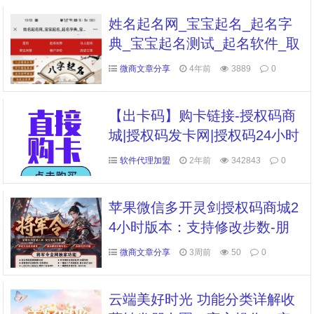
姓名起名网_宝宝起名_起名字
典_宝宝起名测试_起名软件_取
名网_起名网
微商文章分享
4年前
3889
0
【出卡码】购卡链接-授权码商
城|授权码发卡网|授权码24小时
自助发卡|点击进入
软件代理加盟
2年前
342843
0
苹果微信多开灵剑授权码商城2
4小时版本：支持修改步数-朋
友圈发1小时视频
微商文章分享
3周前
50
0
云端美好时光 功能分类详解收