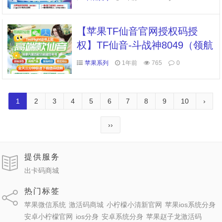
半防查岗
【苹果TF仙音官网授权码授
权】TF仙音-斗战神8049（领航
团队新品）
苹果系列
1年前
765
0
1
2
3
4
5
6
7
8
9
10
›
››
提供服务
出卡码商城
热门标签
苹果微信系统
激活码商城
小柠檬小清新官网
苹果ios系统分身
安卓小柠檬官网
ios分身
安卓系统分身
苹果赵子龙激活码