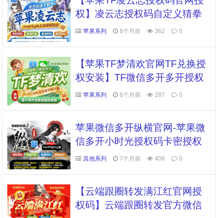
【苹果TF凌云志授权码官网授
权】凌云志授权码自定义猜拳
大小娱乐群发定位点赞抢红包
苹果系列
6个月前
362
0
【苹果TF梦清欢官网TF兑换授
权安装】TF微信多开多开授权
正版群发点赞抢红包
苹果系列
6个月前
287
0
苹果微信多开纵横官网-苹果微
信多开小时光授权码卡密授权
码购买
其他系列
7个月前
406
0
【云端跟圈转发满江红官网授
权码】云端跟圈转发官方微信