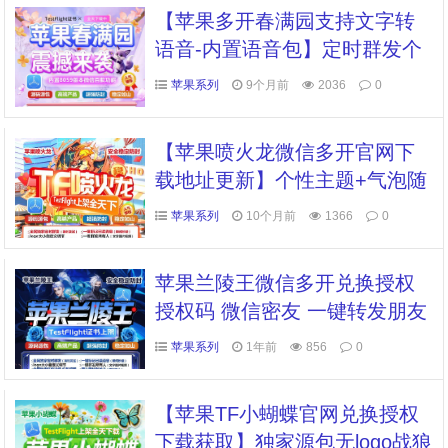
微信锁分身分身软件转发
【苹果多开春满园支持文字转
语音-内置语音包】定时群发个
性化美化功能秒抢红包
苹果系列
9个月前
2036
0
【苹果喷火龙微信多开官网下
载地址更新】个性主题+气泡随
意导入退群监控功能(群主使用)
苹果系列
10个月前
1366
0
苹果兰陵王微信多开兑换授权
授权码 微信密友 一键转发朋友
圈 语音转发 消息防撤回 全球
苹果系列
1年前
856
0
虚拟定位全球穿越 自动抢红包/
收款
【苹果TF小蝴蝶官网兑换授权
下载获取】独家源包无logo战狼