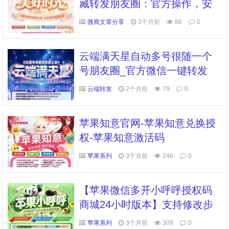
藏转发朋友圈：官方操作，安
全稳定快速转发
微商文章分享
2个月前
86
0
云端满天星自动多号很随一个
号朋友圈_官方微信一键转发
云端转发
2个月前
79
0
苹果知意官网-苹果知意兑换授
权-苹果知意激活码
苹果系列
3个月前
246
0
【苹果微信多开小呼呼授权码
商城24小时版本】支持修改步
数-朋友圈发1小时视频
苹果系列
3个月前
309
0