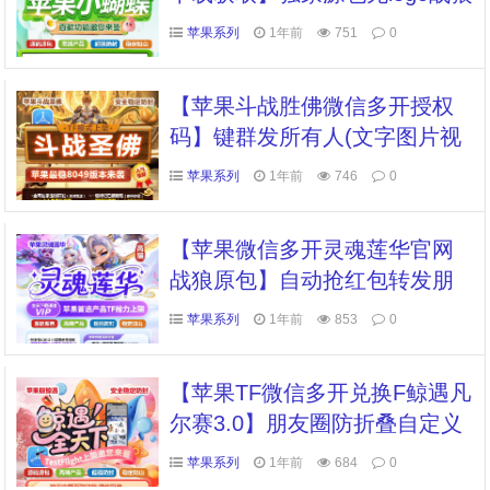
同款功能一模一样支持群发转
苹果系列
1年前
751
0
发抢红包
【苹果斗战胜佛微信多开授权
码】键群发所有人(文字图片视
频) 全网独家红包详情红包提醒
苹果系列
1年前
746
0
【苹果微信多开灵魂莲华官网
战狼原包】自动抢红包转发朋
友圈修改app图标
苹果系列
1年前
853
0
【苹果TF微信多开兑换F鲸遇凡
尔赛3.0】朋友圈防折叠自定义
朋友圈小尾巴自动收款解放双
苹果系列
1年前
684
0
手