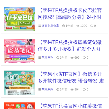
【苹果TF兑换授权卡皮巴拉官
网授权码高端款分身】24小时
自动抢红包
微商文章分享
1年前
1290
0
【苹果TF兑换授权盗墓笔记微
信多开多开授权】群发个人群
万群同步朋友圈转发跟圈虚拟
苹果系列
1年前
699
0
定位全球穿越
【苹果小满TF官网】微信多开
多开软件微信密友 语音转发 虚
拟定位全球穿越 朋友圈转发
苹果系列
1年前
904
0
【苹果TF兑换官网小红薯微信