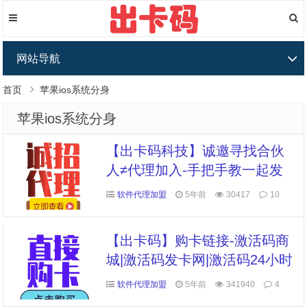
网站导航
首页
苹果ios系统分身
苹果ios系统分身
【出卡码科技】诚邀寻找合伙
人≠代理加入-手把手教一起发
展
软件代理加盟
5年前
30417
10
【出卡码】购卡链接-激活码商
城|激活码发卡网|激活码24小时
自助发卡|点击进入
软件代理加盟
5年前
341940
4