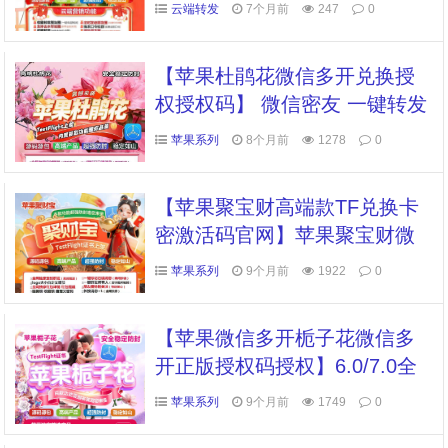
操作稳定安全支持最新官方微
云端转发
7个月前
247
0
信版本一键转发同步跟随朋友
圈图文大视频
【苹果杜鹃花微信多开兑换授
权授权码】 微信密友 一键转发
朋友圈 语音转发 消息防撤回
苹果系列
8个月前
1278
0
全球虚拟定位全球穿越 自动抢
红包/收款
【苹果聚宝财高端款TF兑换卡
密激活码官网】苹果聚宝财微
信多开软件自助卡密商城
苹果系列
9个月前
1922
0
【苹果微信多开栀子花微信多
开正版授权码授权】6.0/7.0全
球虚拟定位全球穿越发圈虚拟
苹果系列
9个月前
1749
0
定位全球穿越朋友圈跟随转发