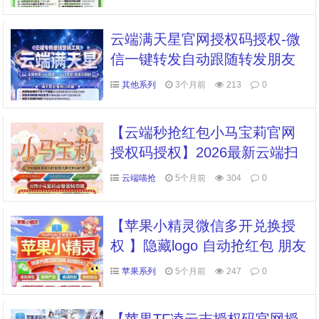
​云端满天星官网授权码授权-微
信一键转发自动跟随转发朋友
圈软件
其他系列
3个月前
213
0
【云端秒抢红包小马宝莉官网
授权码授权】2026最新云端扫
码登录黑屏关机断网断电照抢
云端喵抢
5个月前
304
0
不误
【苹果小精灵微信多开兑换授
权 】隐藏logo 自动抢红包 朋友
圈转发 授权码微信多开多开
苹果系列
5个月前
247
0