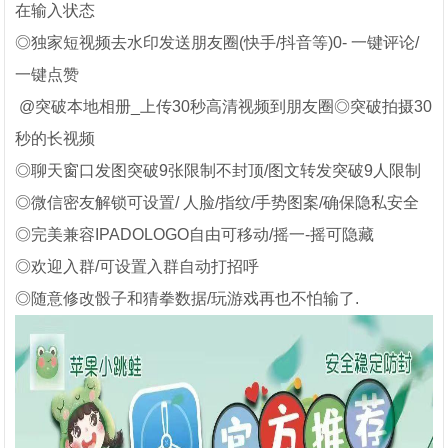
在输入状态
◎独家短视频去水印发送朋友圈(快手/抖音等)0- 一键评论/
一键点赞
@突破本地相册_上传30秒高清视频到朋友圈◎突破拍摄30
秒的长视频
◎聊天窗口发图突破9张限制不封顶/图文转发突破9人限制
◎微信密友解锁可设置/ 人脸/指纹/手势图案/确保隐私安全
◎完美兼容IPADOLOGO自由可移动/摇一-摇可隐藏
◎欢迎入群/可设置入群自动打招呼
◎随意修改骰子和猜拳数据/玩游戏再也不怕输了.