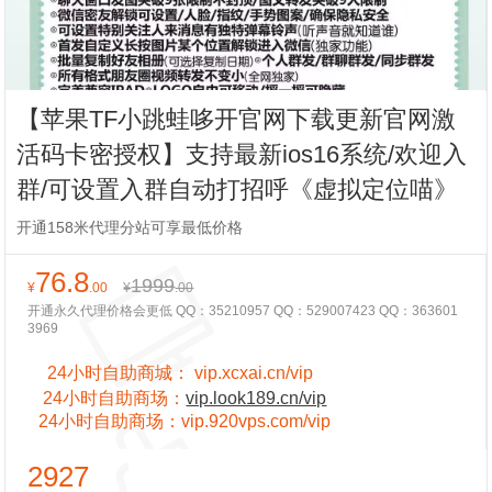
【苹果TF小跳蛙哆开官网下载更新官网激
活码卡密授权】支持最新ios16系统/欢迎入
群/可设置入群自动打招呼《虚拟定位喵》
开通158米代理分站可享最低价格
76.8
1999
¥
.00
¥
.00
开通永久代理价格会更低 QQ：35210957 QQ：529007423 QQ：363601
3969
24小时自助商城：
vip.xcxai.cn/vip
24小时
自助商场：
vip.look189.cn/vip
24小时
自助商场：
vip.920vps.com/vip
2927