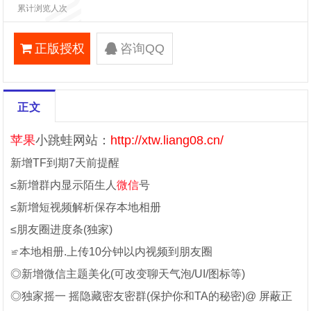
累计浏览人次
正版授权
咨询QQ
正文
苹果
小跳蛙网站：
http://xtw.liang08.cn/
新增TF到期7天前提醒
≤新增群内显示陌生人
微信
号
≤新增短视频解析保存本地相册
≤朋友圈进度条(独家)
≌本地相册.上传10分钟以内视频到朋友圈
◎新增微信主题美化(可改变聊天气泡/UI/图标等)
◎独家摇一 摇隐藏密友密群(保护你和TA的秘密)@ 屏蔽正