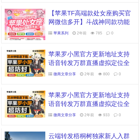
模拟 群聊管理
【苹果TF高端款处女座购买官
网微信多开】斗战神同款功能
全球虚拟定位全球穿越全球穿
苹果系列
2年前
785
0
越语音视频MP4/3转语音延迟
秒抢秒红包/设置秒数分身微信
苹果罗小黑官方更新地址支持
多开
语音转发万群直播虚拟定位全
球穿越微信群发微信密友红包
微商文章分享
2年前
800
0
秒抢朋友圈图文大视频一键转
发跟随跟圈同步转发
苹果罗小黑官方更新地址支持
语音转发万群直播虚拟定位全
球穿越微信群发微信密友红包
微商文章分享
2年前
933
0
秒抢朋友圈图文大视频一键转
发跟随跟圈同步转发
云端转发梧桐树独家新人入群