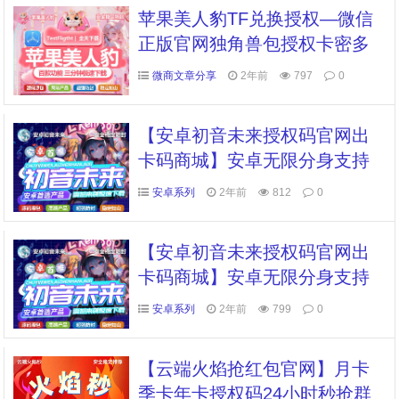
苹果美人豹TF兑换授权—微信
正版官网独角兽包授权卡密多
开管理
微商文章分享
2年前
797
0
【安卓初音未来授权码官网出
卡码商城】安卓无限分身支持
微信QQ抖音快手等所有应用
安卓系列
2年前
812
0
【安卓初音未来授权码官网出
卡码商城】安卓无限分身支持
微信QQ抖音快手等所有应用
安卓系列
2年前
799
0
【云端火焰抢红包官网】月卡
季卡年卡授权码24小时秒抢群