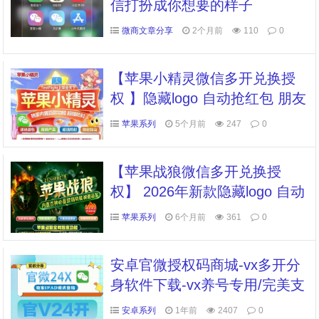
信打扮成你想要的样子
微商文章分享
2个月前
110
0
【苹果小精灵微信多开兑换授
权 】隐藏logo 自动抢红包 朋友
圈转发 授权码微信多开多开
苹果系列
5个月前
247
0
【苹果战狼微信多开兑换授
权】 2026年新款隐藏logo 自动
抢红包 朋友圈转发 授权码微信
苹果系列
6个月前
361
0
多开多开
安卓官微授权码商城-vx多开分
身软件下载-vx养号专用/完美支
持鸿蒙等各大系统
安卓系列
1年前
2407
0