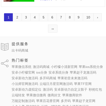
1
2
3
4
5
6
7
8
9
10
›
››
提供服务
出卡码商城
热门标签
苹果微信系统
激活码商城
小柠檬小清新官网
苹果ios系统分身
安卓小柠檬官网
ios分身
安卓系统分身
苹果赵子龙激活码
安卓新动力激活码
多开码商城
苹果初音未来激活码
小法师官网激活码
云端日月星官网激活码
苹果TF官网
安卓新动力虚拟定位
激活码
安卓新动力自定义骰子
秒抢红包
云端转发
苹果微信微商
微商好文
苹果微商软件
万能定制激活码
苹果百花香官网
多开码
苹果赵子龙官网