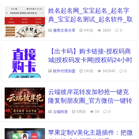
姓名起名网_宝宝起名_起名字
典_宝宝起名测试_起名软件_取
名网_起名网
微商文章分享
4年前
3884
0
【出卡码】购卡链接-授权码商
城|授权码发卡网|授权码24小时
自助发卡|点击进入
软件代理加盟
2年前
342840
0
云端彼岸花转发加秒抢一键克
隆复制朋友圈_官方微信一键转
发
云端转发
4周前
59
0
苹果定制V美化主题插件：把微