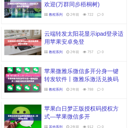
欢迎(万群同步梧桐树)
教程系列
2年前
722
0
云端转发太阳花显示ipad登录适
用苹果安卓免登
教程系列
2年前
757
0
苹果微雅乐微信多开分身一键
转发软件丨微雅乐激活兑换码
购买
教程系列
2年前
788
0
苹果白日梦正版授权码授权方
式—苹果微信多开
其他系列
2年前
912
0