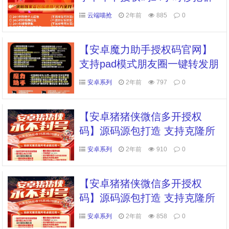
红包自动收藏转发朋友圈自动
云端喵抢
2年前
885
0
点赞
【安卓魔力助手授权码官网】
支持pad模式朋友圈一键转发朋
友圈霸屏超级群发消息防撤回
安卓系列
2年前
797
0
虚拟定位全球穿越支持共享位
置机型模拟语音转发万群同步
【安卓猪猪侠微信多开授权
自动收款 自动抢红包 高端款
码】源码源包打造 支持克隆所
有应用 pad登录模式 万群同步
安卓系列
2年前
910
0
跟随转发朋友圈 语音转发 机型
模拟 群聊管理
【安卓猪猪侠微信多开授权
码】源码源包打造 支持克隆所
有应用 pad登录模式 万群同步
安卓系列
2年前
858
0
跟随转发朋友圈 语音转发 机型