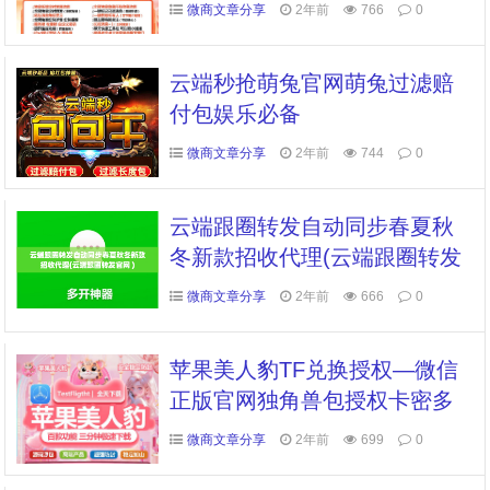
录，实况V8053版版本
微商文章分享
2年前
766
0
云端秒抢萌兔官网萌兔过滤赔
付包娱乐必备
微商文章分享
2年前
744
0
云端跟圈转发自动同步春夏秋
冬新款招收代理(云端跟圈转发
官网 )
微商文章分享
2年前
666
0
苹果美人豹TF兑换授权—微信
正版官网独角兽包授权卡密多
开管理
微商文章分享
2年前
699
0