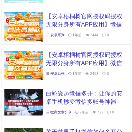
【安卓梧桐树官网授权码授权
无限分身所有APP应用】微信
多开分身支持平板模式登录实
安卓系列
1年前
2444
0
时转发/百群同步转播课程
【安卓梧桐树官网授权码授权
无限分身所有APP应用】微信
多开分身支持平板模式登录实
安卓系列
1年前
2453
0
时转发/百群同步转播课程
白蛇缘起微信多开：让你的安
卓手机秒变微信多账号神器
微商文章分享
2年前
722
0