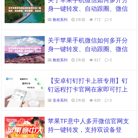
关于苹果手机微信如何多开分
身一键转发、自动跟圈、微信
密友、自动点赞、评论的信息
教程系列
2年前
772
0
关于苹果手机微信如何多开分
身一键转发、自动跟圈、微信
密友、自动点赞、评论的信息
教程系列
2年前
817
0
【安卓钉钉打卡上班专用】钉
钉远程打卡官网在家即可打上
班卡
安卓系列
2年前
830
0
苹果TF意中人多开微信官网支
持一键转发，支持双设备登