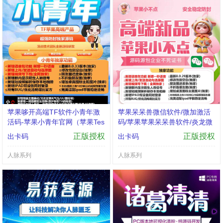
苹果哆开高端TF软件小青年激
苹果呆呆兽微信软件/微加激活
活码-苹果小青年官网（苹果Tes
码/苹果苹果呆呆兽软件/炎龙微
tflight下载码激活码通用版）微
商授权码/支持iOS15系统
正版授权
正版授权
出卡码
出卡码
信营销一键转发软件
人脉系列
人脉系列