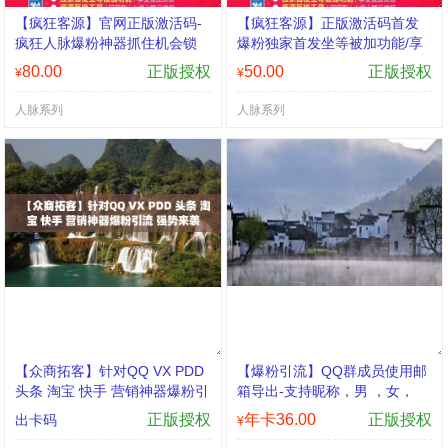
【疯狂客源】官网正版激活码-
【疯狂客源】正版激活码首发
疯狂人脉爆粉神器抓住机会锁
爆粉独家首发坐等被加功能/享
定客源
受被加快感 专业，专心，专
80.00
正版授权
50.00
正版授权
¥
¥
注，筑梦微商，从未止步02020
疯狂团队荣誉出品
人脉系列
人脉系列
【众商拓客】针对QQ VX PDD
【爆粉引流】QQ群成员使用邮
头条 淘宝 快手 营销神器爆粉引
箱导出-支持昵称，男 ，女，
流 强势来袭
正版授权
年卡36.00
正版授权
出卡码
¥