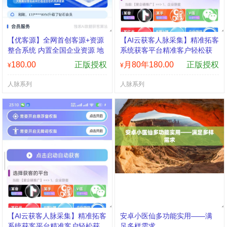
【优客源】全网首创客源+资源
【AI云获客人脉采集】精准拓客
整合系统 内置全国企业资源 地
系统获客平台精准客户轻松获
图商家
取月卡年卡授权
180.00
正版授权
月80年180.00
正版授权
¥
¥
人脉系列
人脉系列
【AI云获客人脉采集】精准拓客
安卓小医仙多功能实用——满
系统获客平台精准客户轻松获
足多样需求