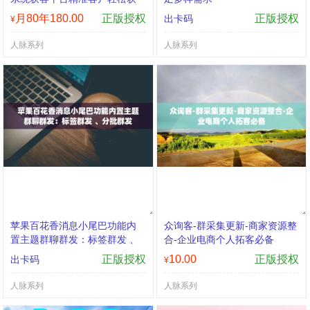
取月卡年卡授权
月80年180.00
正版授权
正版授权
出卡码
¥
人脉系列
人脉系列
苹果百花香消息小尾巴功能内
众询客-群采集更新-商家资源整
置主题群聊群发：标签群发 、
合-企业电商个人拓客必备
分批群发
正版授权
10.00
正版授权
出卡码
¥
人脉系列
人脉系列