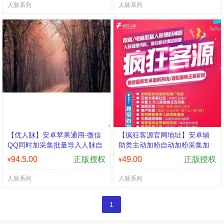
人脉系列
人脉系列
【优人脉】安卓苹果通用-微信
【疯狂客源官网地址】安卓辅
QQ同时加采集批量导入人脉自
助类主动加粉自动加粉采集加
动添加营销利器 高端采集自动
94.5.00
正版授权
49.00
正版授权
¥
¥
添加营销利器
人脉系列
人脉系列
1