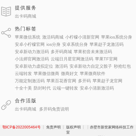
提供服务
出卡码商城
热门标签
苹果微信系统
激活码商城
小柠檬小清新官网
苹果ios系统分身
安卓小柠檬官网
ios分身
安卓系统分身
苹果赵子龙激活码
安卓新动力激活码
多开码商城
苹果初音未来激活码
小法师官网激活码
云端日月星官网激活码
苹果TF官网
安卓新动力虚拟定位
激活码
安卓新动力自定义骰子
秒抢红包
云端转发
苹果微信微商
微商好文
苹果微商软件
万能定制激活码
苹果百花香官网
多开码
苹果赵子龙官网
十全十美
防封时代
云端一键转发
安卓小清新激活码
合作活版
出卡码商城
多开码免责说明
鄂ICP备2022005464号
┊ 免责声明 ┊ 版权声明 ┊
┊赤壁市新世家网络科技工作
室