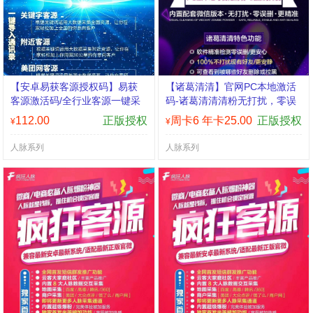
【安卓易获客源授权码】易获
【诸葛清清】官网PC本地激活
客源激活码/全行业客源一键采
码-诸葛清清清粉无打扰，零误
集 独家一键导出表格 独家一键
删，更精准
112.00
正版授权
周卡6 年卡25.00
正版授权
¥
¥
导出通讯录 独家一键添加微信
独家一键发短信
人脉系列
人脉系列