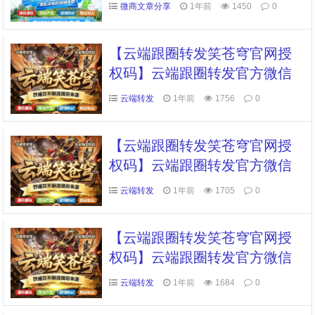
微商文章分享
1年前
1450
0
【云端跟圈转发笑苍穹官网授
权码】云端跟圈转发官方微信
操作稳定安全支持最新官方微
云端转发
1年前
1756
0
信版本一键转发同步跟随朋友
圈图文大视频
【云端跟圈转发笑苍穹官网授
权码】云端跟圈转发官方微信
操作稳定安全支持最新官方微
云端转发
1年前
1705
0
信版本一键转发同步跟随朋友
圈图文大视频
【云端跟圈转发笑苍穹官网授
权码】云端跟圈转发官方微信
操作稳定安全支持最新官方微
云端转发
1年前
1684
0
信版本一键转发同步跟随朋友