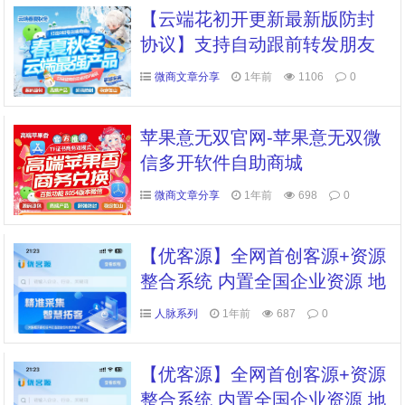
圈图文大视频
【云端花初开更新最新版防封
协议】支持自动跟前转发朋友
圈抖音短视频链接发圈
微商文章分享
1年前
1106
0
苹果意无双官网-苹果意无双微
信多开软件自助商城
微商文章分享
1年前
698
0
【优客源】全网首创客源+资源
整合系统 内置全国企业资源 地
图商家
人脉系列
1年前
687
0
【优客源】全网首创客源+资源
整合系统 内置全国企业资源 地