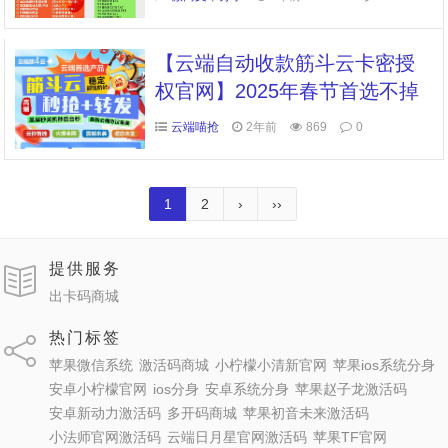
【云端自动收款筋斗云卡密授
权官网】2025年春节首选不掉
线自动收款自动抢群红包解放
云端喵抢
2年前
869
0
双手不错包
1
2
›
››
提供服务
出卡码商城
热门标签
苹果微信系统
激活码商城
小柠檬小清新官网
苹果ios系统分身
安卓小柠檬官网
ios分身
安卓系统分身
苹果赵子龙激活码
安卓新动力激活码
多开码商城
苹果初音未来激活码
小法师官网激活码
云端日月星官网激活码
苹果TF官网