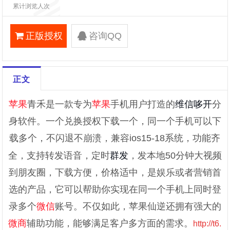
累计浏览人次
正版授权
咨询QQ
正文
维信哆开
苹果
青禾是一款专为
苹果
手机用户打造的
分
身软件。一个兑换授权下载一个，同一个手机可以下
载多个，不闪退不崩溃，兼容ios15-18系统，功能齐
群发
全，支持转发语音，定时
，发本地50分钟大视频
到朋友圈，下载方便，价格适中，是娱乐或者营销首
选的产品，它可以帮助你实现在同一个手机上同时登
录多个
微信
账号。不仅如此，苹果仙逆还拥有强大的
微商
辅助功能，能够满足客户多方面的需求。
http://t6.