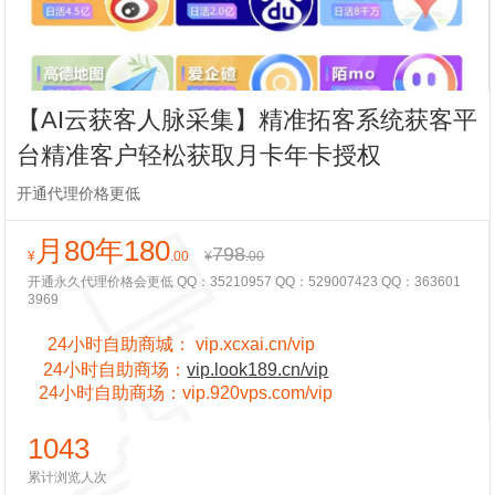
【AI云获客人脉采集】精准拓客系统获客平
台精准客户轻松获取月卡年卡授权
开通代理价格更低
月80年180
798
¥
.00
¥
.00
开通永久代理价格会更低 QQ：35210957 QQ：529007423 QQ：363601
3969
24小时自助商城：
vip.xcxai.cn/vip
24小时
自助商场：
vip.look189.cn/vip
24小时
自助商场：
vip.920vps.com/vip
1043
累计浏览人次